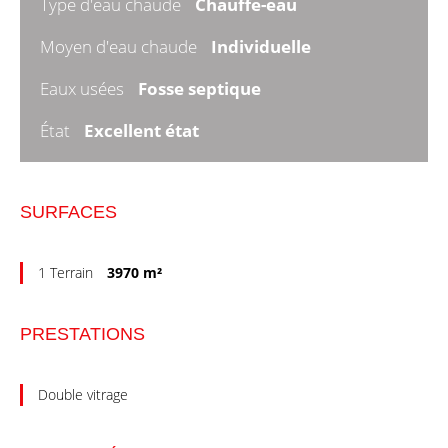
Type d'eau chaude
Chauffe-eau
Moyen d'eau chaude
Individuelle
Eaux usées
Fosse septique
État
Excellent état
SURFACES
1 Terrain
3970 m²
PRESTATIONS
Double vitrage