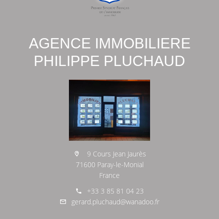
AGENCE IMMOBILIERE
PHILIPPE PLUCHAUD
9 Cours Jean Jaurès
71600 Paray-le-Monial
France
+33 3 85 81 04 23
gerard.pluchaud@wanadoo.fr